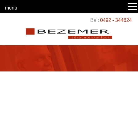
menu
Bel:
0492 - 344624