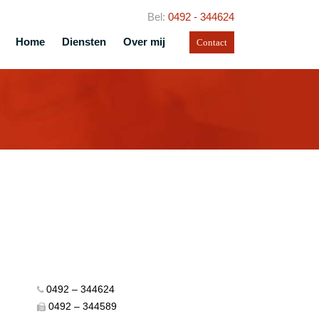
Bel:
0492 - 344624
Home
Diensten
Over mij
Contact
0492 – 344624
0492 – 344589