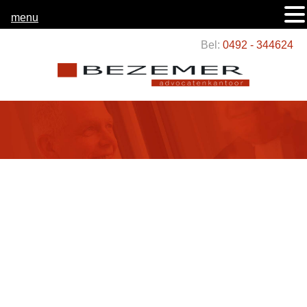
menu
Bel:
0492 - 344624