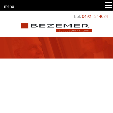
menu
Bel:
0492 - 344624